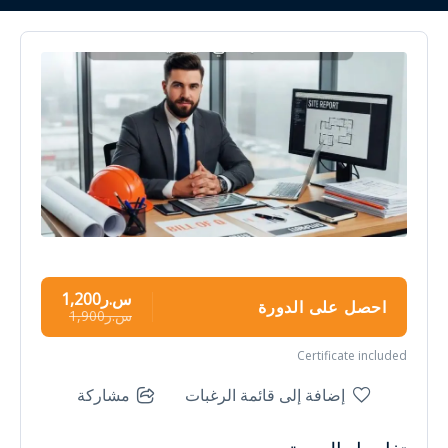
س.ر1,200
احصل على الدورة
س.ر1,900
Certificate included
إضافة إلى قائمة الرغبات
مشاركة