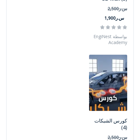
س.ر2,500
س.ر1,900
بواسطة EngiNest
Academy
كورس الشبكات
(4)
س.ر2,500