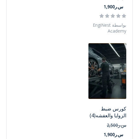
س.ر1,900
بواسطة EngiNest
Academy
كورس ضبط
الزوايا والعفشه(4)
س.ر2,500
س.ر1,900