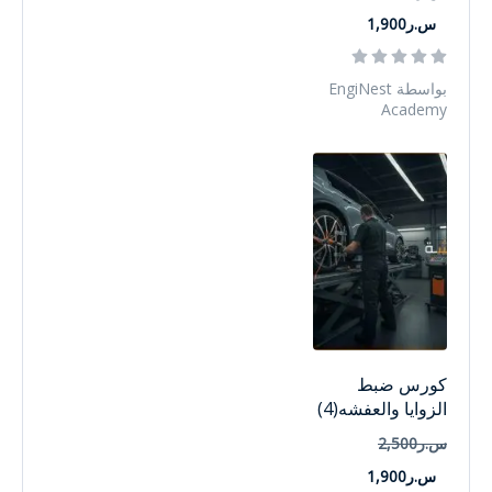
س.ر1,900
بواسطة EngiNest
Academy
كورس ضبط
الزوايا والعفشه(4)
س.ر2,500
س.ر1,900