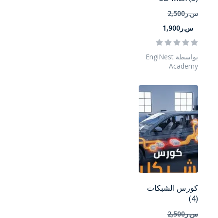
س.ر2,500
س.ر1,900
بواسطة EngiNest
Academy
كورس الشبكات
(4)
س.ر2,500