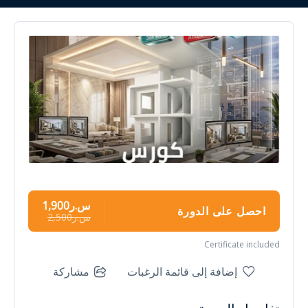
س.ر1,900
احصل على الدورة
س.ر2,500
Certificate included
إضافة إلى قائمة الرغبات
مشاركة