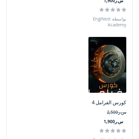
س.ر1,900
بواسطة EngiNest
Academy
كورس الفرامل 4
س.ر2,500
س.ر1,900