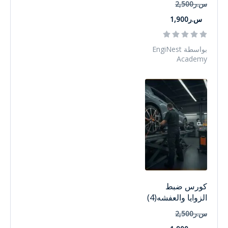
س.ر2,500
س.ر1,900
بواسطة EngiNest
Academy
كورس ضبط
الزوايا والعفشه(4)
س.ر2,500