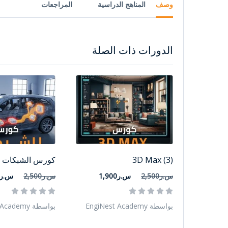
وصف
المناهج الدراسية
المراجعات
الدورات ذات الصلة
3D Max (3)
كورس الشبكات (4)
س.ر2,500
س.ر1,900
س.ر2,500
س.ر1,900
بواسطة EngiNest Academy
بواسطة EngiNest Academy