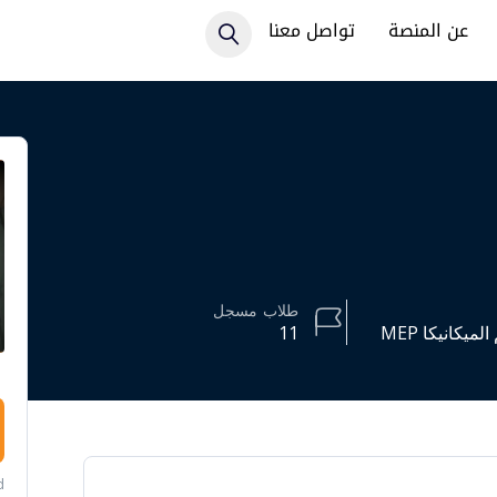
عن المنصة
تواصل معنا
طلاب
مسجل
يكانيكا MEP
11
d