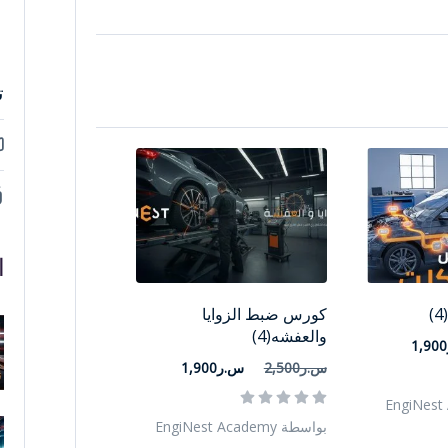
ت
ا
كورس ضبط الزوايا
والعفشه(4)
س.ر2,500
س.ر1,900
بواسطة EngiNest Academy