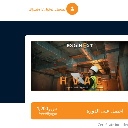
تسجيل الدخول / الاشتراك
س.ر1,200
احصل على الدورة
س.ر1,900
Certificate include