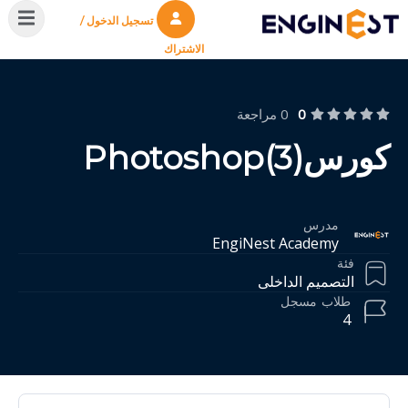
تسجيل الدخول /
الاشتراك
0
0 مراجعة
كورسPhotoshop(3)
مدرس
EngiNest Academy
فئة
التصميم الداخلى
طلاب
مسجل
4