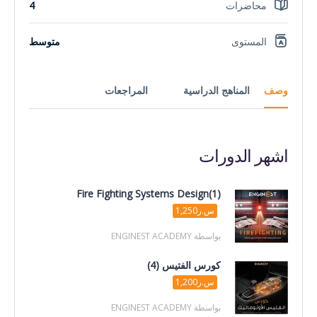
محاضرات
4
المستوى
متوسط
وصف
المناهج الدراسية
المراجعات
اشهر الدورات
Fire Fighting Systems Design(1)
س.ر1,250
بواسطة ENGINEST ACADEMY
كورس الفتيس (4)
س.ر1,200
بواسطة ENGINEST ACADEMY