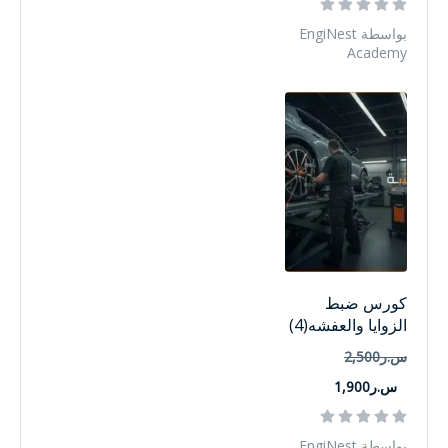
بواسطة EngiNest
Academy
كورس ضبط
الزوايا والعفشه(4)
س.ر2,500
س.ر1,900
بواسطة EngiNest