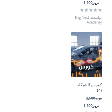
س.ر1,900
بواسطة EngiNest
Academy
كورس الشبكات
(4)
س.ر2,500
س.ر1,900