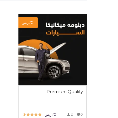
20
ر.س
Premium Quality
20
ر.س
0
2