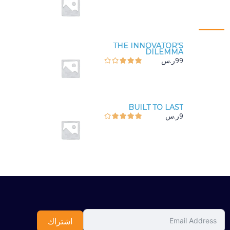
THE INNOVATOR'S
DILEMMA
99
ر.س
BUILT TO LAST
9
ر.س
اشتراك