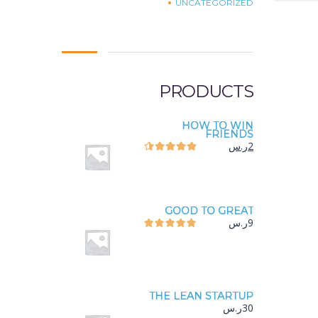
UNCATEGORIZED
PRODUCTS
HOW TO WIN
FRIENDS
2
ر.س
GOOD TO GREAT
9
ر.س
THE LEAN STARTUP
30
ر.س