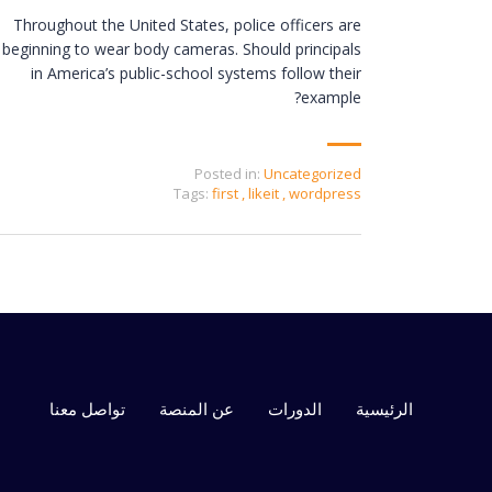
Throughout the United States, police officers are
beginning to wear body cameras. Should principals
in America’s public-school systems follow their
example?
Posted in:
Uncategorized
Tags:
first
,
likeit
,
wordpress
الرئيسية
الدورات
عن المنصة
تواصل معنا